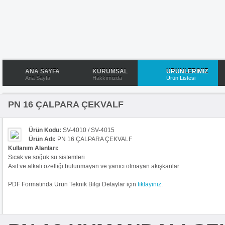
ANA SAYFA
KURUMSAL
ÜRÜNLERİMİZ
Ana Sayfa
Hakkımızda
Ürün Listesi
PN 16 ÇALPARA ÇEKVALF
Ürün Kodu:
SV-4010 / SV-4015
Ürün Adı:
PN 16 ÇALPARA ÇEKVALF
Kullanım Alanları:
Sıcak ve soğuk su sistemleri
Asit ve alkali özelliği bulunmayan ve yanıcı olmayan akışkanlar
PDF Formatında Ürün Teknik Bilgi Detaylar için
tıklayınız
.