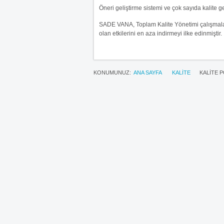
Öneri geliştirme sistemi ve çok sayıda kalite g
SADE VANA, Toplam Kalite Yönetimi çalışmaları 
olan etkilerini en aza indirmeyi ilke edinmiştir.
KONUMUNUZ:
ANA SAYFA
KALİTE
KALİTE P