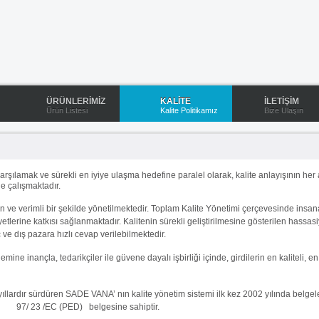
ÜRÜNLERİMİZ
KALİTE
İLETİŞİM
Ürün Listesi
Kalite Politikamız
Bize Ulaşın
rşılamak ve sürekli en iyiye ulaşma hedefine paralel olarak, kalite anlayışının her a
e çalışmaktadır.
in ve verimli bir şekilde yönetilmektedir. Toplam Kalite Yönetimi çerçevesinde insana
aliyetlerine katkısı sağlanmaktadır. Kalitenin sürekli geliştirilmesine gösterilen hassa
iç ve dış pazara hızlı cevap verilebilmektedir.
ine inançla, tedarikçiler ile güvene dayalı işbirliği içinde, girdilerin en kaliteli, 
yıllardır sürdüren SADE VANA’ nın kalite yönetim sistemi ilk kez 2002 yılında belgel
97/ 23 /EC (PED) belgesine sahiptir.