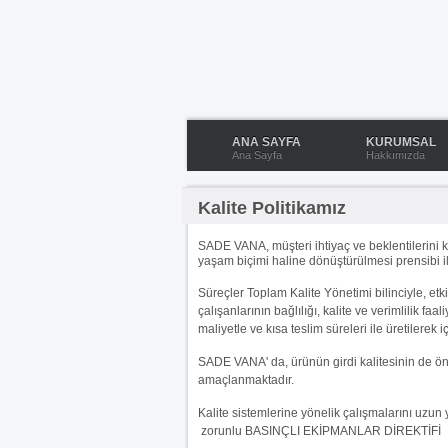
ANA SAYFA
KURUMSAL
Ana Sayfa
Hakkımızda
Kalite Politikamız
SADE VANA, müşteri ihtiyaç ve beklentilerini ka
yaşam biçimi haline dönüştürülmesi prensibi il
Süreçler Toplam Kalite Yönetimi bilinciyle, etk
çalışanlarının bağlılığı, kalite ve verimlilik fa
maliyetle ve kısa teslim süreleri ile üretilerek 
SADE VANA' da, ürünün girdi kalitesinin de önem
amaçlanmaktadır.
Kalite sistemlerine yönelik çalışmalarını uzun 
zorunlu BASINÇLI EKİPMANLAR DİREKTİFİ 